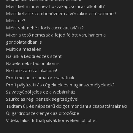
Miért kell mindenhez hozzákapcsolni az alkoholt?
Miért kellett szembenéznem a vércukor értékeimmel?
Miért ne?
Miért volt nehéz focis cuccokat találni?
Mikor a tető nemcsak a fejed fölött van, hanem a
gondolataidban is
Multik a mezeken
Nálunk a keddi edzés szent!
Napelemek stadionokon is
Ne focizzatok a lakásban!
Profi molino az amatőr csapatnak
Profi pályázatírás cégeknek és magánszemélyeknek?
Szivattyúból jeles ez a webáruház
Szurkolás régi pénzek segítségével
Tudtam új, és népszerű dolgot mondani a csapattársaknak!
Új gardróbszekrények az öltözőkbe
Vidéki, falusi futballpályák környékén jól jöhet