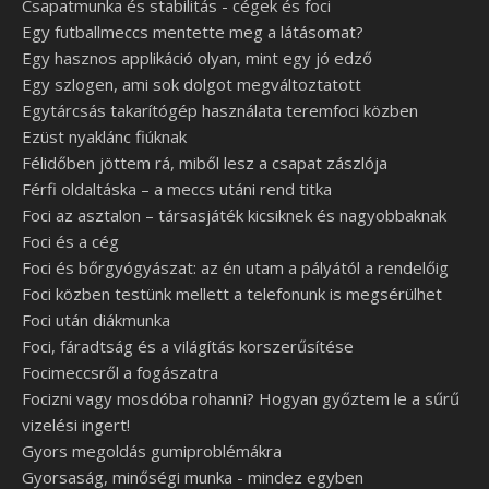
Csapatmunka és stabilitás - cégek és foci
Egy futballmeccs mentette meg a látásomat?
Egy hasznos applikáció olyan, mint egy jó edző
Egy szlogen, ami sok dolgot megváltoztatott
Egytárcsás takarítógép használata teremfoci közben
Ezüst nyaklánc fiúknak
Félidőben jöttem rá, miből lesz a csapat zászlója
Férfi oldaltáska – a meccs utáni rend titka
Foci az asztalon – társasjáték kicsiknek és nagyobbaknak
Foci és a cég
Foci és bőrgyógyászat: az én utam a pályától a rendelőig
Foci közben testünk mellett a telefonunk is megsérülhet
Foci után diákmunka
Foci, fáradtság és a világítás korszerűsítése
Focimeccsről a fogászatra
Focizni vagy mosdóba rohanni? Hogyan győztem le a sűrű
vizelési ingert!
Gyors megoldás gumiproblémákra
Gyorsaság, minőségi munka - mindez egyben