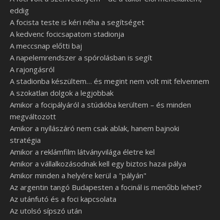
eddig
A focista teste is kéri néha a segítséget
A kedvenc focicsapatom stadionja
A meccsnap előtti baj
A napelemrendszer a spórolásban is segít
A rajongásról
A stadionba készültem… és megint nem volt mit felvennem
A szokatlan dolgok a legjobbak
Amikor a focipályáról a stúdióba kerültem – és minden
megváltozott
Amikor a nyílászáró nem csak ablak, hanem bajnoki
stratégia
Amikor a reklámfilm látványvilága életre kel
Amikor a vállalkozásodnak kell egy biztos hazai pálya
Amikor minden a helyére kerül a "pályán"
Az argentin tangó Budapesten a focinál is menőbb lehet?
Az utánfutó és a foci kapcsolata
Az utolsó sípszó után