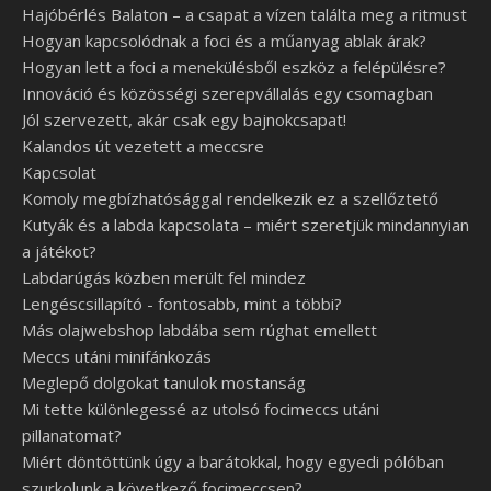
Hajóbérlés Balaton – a csapat a vízen találta meg a ritmust
Hogyan kapcsolódnak a foci és a műanyag ablak árak?
Hogyan lett a foci a menekülésből eszköz a felépülésre?
Innováció és közösségi szerepvállalás egy csomagban
Jól szervezett, akár csak egy bajnokcsapat!
Kalandos út vezetett a meccsre
Kapcsolat
Komoly megbízhatósággal rendelkezik ez a szellőztető
Kutyák és a labda kapcsolata – miért szeretjük mindannyian
a játékot?
Labdarúgás közben merült fel mindez
Lengéscsillapító - fontosabb, mint a többi?
Más olajwebshop labdába sem rúghat emellett
Meccs utáni minifánkozás
Meglepő dolgokat tanulok mostanság
Mi tette különlegessé az utolsó focimeccs utáni
pillanatomat?
Miért döntöttünk úgy a barátokkal, hogy egyedi pólóban
szurkolunk a következő focimeccsen?