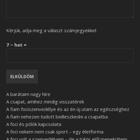
Kérjük, adja meg a választ számjegyekkel:
7 − hat =
A barátaim nagy híre
A csapat, amihez mindig visszatérek
A fiam fociszenvedélye és az én új utam az egészséghez
A fiam nehezen tudott beilleszkedni a csapatba
A foci és pólók kapcsolata
A foci nekem nem csak sport – egy életforma
A foci volt a szenvedélyem – de a tükör elől menekültem,