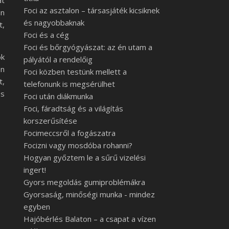
át
Foci az asztalon – társasjáték kicsiknek
an
és nagyobbaknak
t,
Foci és a cég
Foci és bőrgyógyászat: az én utam a
ok
pályától a rendelőig
en
Foci közben testünk mellett a
t,
telefonunk is megsérülhet
és
Foci után diákmunka
Foci, fáradtság és a világítás
korszerűsítése
Focimeccsről a fogászatra
Focizni vagy mosdóba rohanni?
Hogyan győztem le a sűrű vizelési
ingert!
Gyors megoldás gumiproblémákra
Gyorsaság, minőségi munka - mindez
egyben
Hajóbérlés Balaton – a csapat a vízen