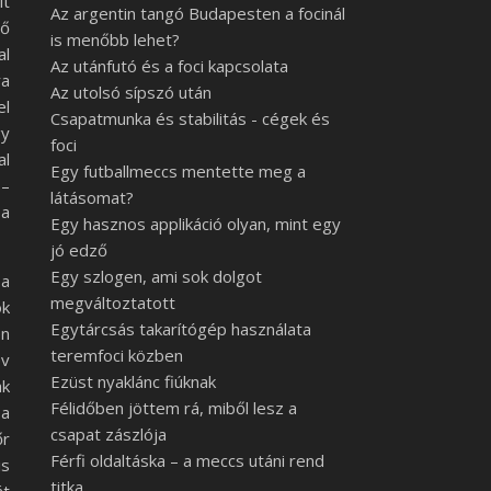
lt
Az argentin tangó Budapesten a focinál
lő
is menőbb lehet?
al
Az utánfutó és a foci kapcsolata
ra
Az utolsó sípszó után
el
Csapatmunka és stabilitás - cégek és
gy
foci
al
Egy futballmeccs mentette meg a
 –
látásomat?
 a
Egy hasznos applikáció olyan, mint egy
jó edző
Egy szlogen, ami sok dolgot
 a
megváltoztatott
ok
Egytárcsás takarítógép használata
én
teremfoci közben
év
Ezüst nyaklánc fiúknak
ak
Félidőben jöttem rá, miből lesz a
 a
csapat zászlója
őr
Férfi oldaltáska – a meccs utáni rend
is
titka