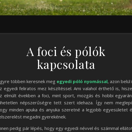
A foci és pólók
kapcsolata
gyre többen keresnek meg
egyedi póló nyomással
, azon belül 
z egyedi feliratos mez készítéssel. Ami valahol érthető is, hisz
z elmúlt években a foci, mint sport, mozgás és hobbi egyarán
ihetetlen népszerűségre tett szert idehaza. Így nem meglep
ogy minden apuka és anyuka szeretné a legjobb egyesületet 
elszerelést megadni gyerekének.
nnen pedig pár lépés, hogy egy egyedi névvel és számmal elláto