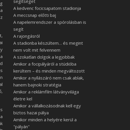
segítséget
eg
A kedvenc focicsapatom stadionja
 a
A meccsnap előtti baj
ez
A napelemrendszer a spórolásban is
segít
t,
A rajongásról
ai
A stadionba készültem… és megint
ly
nem volt mit felvennem
 a
A szokatlan dolgok a legjobbak
nd
Amikor a focipályáról a stúdióba
ás
kerültem – és minden megváltozott
en
Amikor a nyílászáró nem csak ablak,
al
hanem bajnoki stratégia
ő,
Amikor a reklámfilm látványvilága
életre kel
Amikor a vállalkozásodnak kell egy
és
biztos hazai pálya
 a
Amikor minden a helyére kerül a
nk
"pályán"