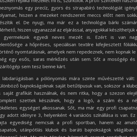
üszkén replika mezeket mi is, szurkolók. A profi szinteken haszná
eznyomás egy precíz, gyors és strapabíró technológiát igény
olyamat, hiszen a mezeket rendszerint meccs előtt nem sokk
észítik el. De nyugi, ma már ez a technológia bárki számá
lérhető, hiszen ugyanazzal az eljárással, anyagokkal készíthetjük 
 gyermekünk egyedi neves mezét is. Ezért is van na
elentősége a hőpréses, speciálisan textilre kifejlesztett fóliákk
örténő nyomtatásnak, amelyek nem repedeznek, nem kopnak le
ég egy esős, saras mérkőzés után sem. Sőt a mosógép és
zárítógép sem tesz benne kárt.
 labdarúgásban a pólónyomás mára szinte művészetté vált:
ülönböző bajnokságoknak saját betűtípusuk van, sokszor a klub
s saját grafikát használnak, és nem ritka, hogy a szezon elej
omplett szettek készülnek, hogy a logó, a szám és a n
ökéletes egységet alkossanak. Sőt, ma már egy profi csapatn
gy adott idényre 3, helyenként 4 variációs színállása is van. Ez
ajta egyediség nemcsak a profi sportban, hanem az amat
sapatok, utánpótlás klubok és baráti bajnokságok világában 