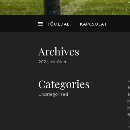
FŐOLDAL
KAPCSOLAT
Archives
2024. október
Categories
E
a
Uncategorized
a
h
h
f
I