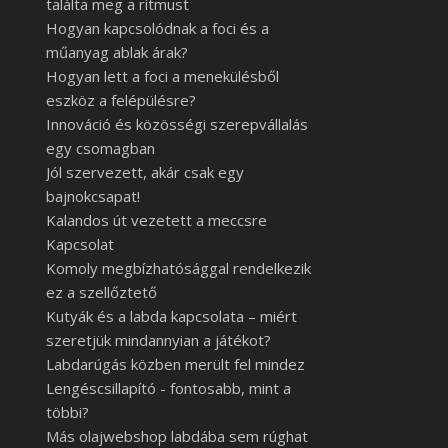
találta meg a ritmust
Hogyan kapcsolódnak a foci és a
műanyag ablak árak?
Hogyan lett a foci a menekülésből
eszköz a felépülésre?
Innováció és közösségi szerepvállalás
egy csomagban
Jól szervezett, akár csak egy
bajnokcsapat!
Kalandos út vezetett a meccsre
Kapcsolat
Komoly megbízhatósággal rendelkezik
ez a szellőztető
Kutyák és a labda kapcsolata – miért
szeretjük mindannyian a játékot?
Labdarúgás közben merült fel mindez
Lengéscsillapító - fontosabb, mint a
többi?
Más olajwebshop labdába sem rúghat