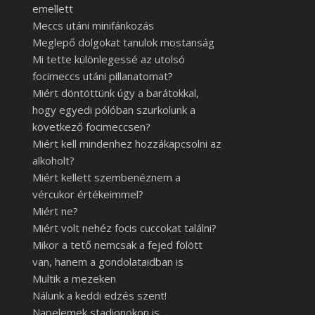
emellett
Meccs utáni minifánkozás
Meglepő dolgokat tanulok mostanság
Mi tette különlegessé az utolsó
focimeccs utáni pillanatomat?
Miért döntöttünk úgy a barátokkal,
hogy egyedi pólóban szurkolunk a
következő focimeccsen?
Miért kell mindenhez hozzákapcsolni az
alkoholt?
Miért kellett szembenéznem a
vércukor értékeimmel?
Miért ne?
Miért volt nehéz focis cuccokat találni?
Mikor a tető nemcsak a fejed fölött
van, hanem a gondolataidban is
Multik a mezeken
Nálunk a keddi edzés szent!
Napelemek stadionokon is