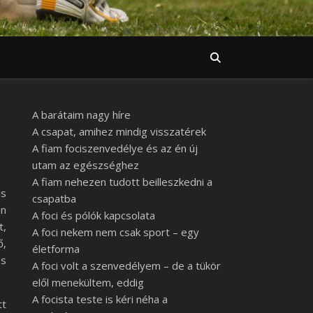
A barátaim nagy híre
A csapat, amihez mindig visszatérek
A fiam fociszenvedélye és az én új
utam az egészséghez
A fiam nehezen tudott beilleszkedni a
is
csapatba
en
A foci és pólók kapcsolata
t,
A foci nekem nem csak sport – egy
ő,
életforma
és
A foci volt a szenvedélyem – de a tükör
elől menekültem, eddig
A focista teste is kéri néha a
tt