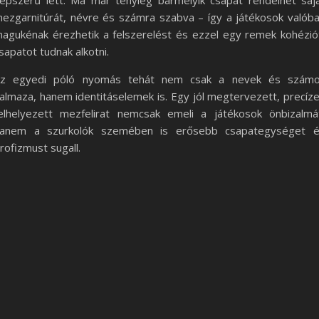
épszerű lett. Ma már tényleg bármelyik csapat rendelhet saj
ezgarnitúrát, névre és számra szabva – így a játékosok valób
agukénak érezhetik a felszerelést és ezzel egy remek kohézió
sapatot tudnak alkotni.
z egyedi póló nyomás tehát nem csak a nevek és szám
almaza, hanem identitáselemek is. Egy jól megtervezett, precíz
elhelyezett mezfelirat nemcsak emeli a játékosok önbizalmá
anem a szurkolók szemében is erősebb csapategységet 
rofizmust sugall.