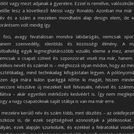
ólót vagy mezt adjanak a gyerekre. Ezzel is remélve, valószínűl
előle lesz a következő Messi vagy Ronaldo. Azonban ma már
év és a szám a mezeken mondhatni alap design elem, de 
orántsem volt mindig így.
 foci, avagy hivatalosan mondva labdarúgás, nemcsak spor
anem szenvedély, identitás és közösségi élmény. A m
utballvilág egyik legmeghatározóbb vizuális eleme a mez, ame
emcsak a csapat színeit és szponzorait viseli ma már, hanem
átékos nevét és számát is – méghozzá olyan módon, hogy az mi
sztétikailag, mind technikailag kifogástalan legyen. A pólónyom
zen ága mára külön iparággá nőtte ki magát, hiszen mind
eccsre készülve új mezeket kell felvasalni, névvel és számm
llátva – akár egyetlen mérkőzés kedvéért is. Így nem meglep
ogy a nagy csapatoknak saját stábja is van ma már erre.
 mezekre kerülő név és szám több, mint díszítés – az önkifejez
szköze is, de ezek segítségével azonosítjuk a játékosokat
ályán, ezek alapján szurkolunk, és ezekkel a feliratokkal viselü