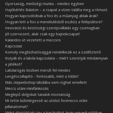
Gyorsaság, minőségi munka - mindez egyben
Hajóbérlés Balaton – a csapat a vízen találta meg a ritmust
Hogyan kapcsolódnak a foci és a műanyag ablak árak?
Hogyan lett a foci a menekülésből eszköz a felépülésre?
Innováció és közösségi szerepvállalás egy csomagban
Jól szervezett, akár csak egy bajnokcsapat!
Kalandos út vezetett a meccsre
Kapcsolat
Komoly megbízhatósággal rendelkezik ez a szellőztető
Kutyák és a labda kapcsolata – miért szeretjük mindannyian
a játékot?
Labdarúgás közben merült fel mindez
Lengéscsillapító - fontosabb, mint a többi?
Más olajwebshop labdába sem rúghat emellett
Meccs utáni minifánkozás
Meglepő dolgokat tanulok mostanság
Mi tette különlegessé az utolsó focimeccs utáni
pillanatomat?
Miért döntöttünk úgy a barátokkal, hogy egyedi pólóban