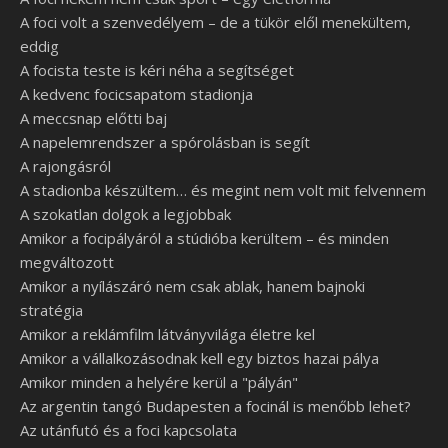
A foci volt a szenvedélyem – de a tükör elől menekültem,
eddig
A focista teste is kéri néha a segítséget
A kedvenc focicsapatom stadionja
A meccsnap előtti baj
A napelemrendszer a spórolásban is segít
A rajongásról
A stadionba készültem… és megint nem volt mit felvennem
A szokatlan dolgok a legjobbak
Amikor a focipályáról a stúdióba kerültem – és minden
megváltozott
Amikor a nyílászáró nem csak ablak, hanem bajnoki
stratégia
Amikor a reklámfilm látványvilága életre kel
Amikor a vállalkozásodnak kell egy biztos hazai pálya
Amikor minden a helyére kerül a "pályán"
Az argentin tangó Budapesten a focinál is menőbb lehet?
Az utánfutó és a foci kapcsolata