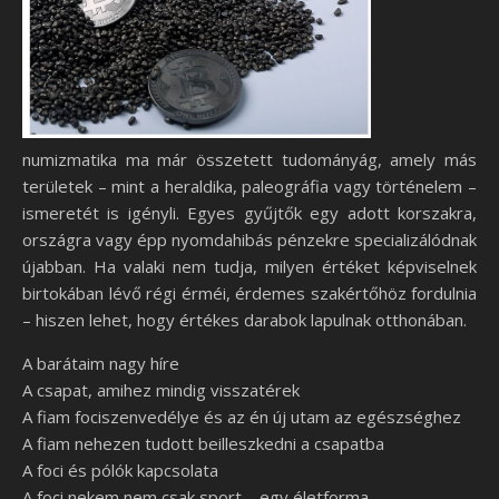
numizmatika ma már összetett tudományág, amely más
területek – mint a heraldika, paleográfia vagy történelem –
ismeretét is igényli. Egyes gyűjtők egy adott korszakra,
országra vagy épp nyomdahibás pénzekre specializálódnak
újabban. Ha valaki nem tudja, milyen értéket képviselnek
birtokában lévő régi érméi, érdemes szakértőhöz fordulnia
– hiszen lehet, hogy értékes darabok lapulnak otthonában.
A barátaim nagy híre
A csapat, amihez mindig visszatérek
A fiam fociszenvedélye és az én új utam az egészséghez
A fiam nehezen tudott beilleszkedni a csapatba
A foci és pólók kapcsolata
A foci nekem nem csak sport – egy életforma