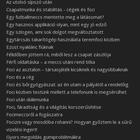
Az utolsó sípszó után
Csapatmunka és stabilitás - cégek és foci
Egy futballmeccs mentette meg a látásomat?
Egy hasznos applikáció olyan, mint egy jó edző
Egy szlogen, ami sok dolgot megváltoztatott
Egytárcsás takarítógép használata teremfoci közben
Ezüst nyaklánc fiúknak
Félidőben jöttem rá, miből lesz a csapat zászlója
Férfi oldaltáska – a meccs utáni rend titka
Foci az asztalon – társasjáték kicsiknek és nagyobbaknak
Foci és a cég
Foci és bőrgyógyászat: az én utam a pályától a rendelőig
Foci közben testünk mellett a telefonunk is megsérülhet
Foci után diákmunka
Foci, fáradtság és a világítás korszerűsítése
Focimeccsről a fogászatra
Focizni vagy mosdóba rohanni? Hogyan győztem le a sűrű
vizelési ingert!
Gyors megoldás gumiproblémákra