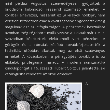
mint például Augustus, szenvedélyesen gyűjtötték a
birodalom különböző részeiről származó érméket. A
korabeli elnevezés, miszerint ez „a királyok hobbija”, nem
véletlen: kezdetben csak a kiváltságosok engedhették meg
maguknak ezt az elfoglaltságot. A pénzérmék használata
azonban még régebbre nyúlik vissza: a lüdiaiak már i. e. 7.
században készítettek elektrumból vert pénzeket. A
görögök és a rómaiak később továbbfejlesztették a
technikát, utóbbiak alkották meg az első szabványos
érméket. A középkorban a pénzgyűjtés továbbra is az
előkelők privilégiuma maradt. A modern numizmatika
kiindulópontját a 16. századi Hubert Goltzius jelentette, aki
katalógusba rendezte az ókori érméket.
A