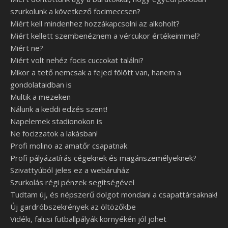
szurkolunk a következő focimeccsen?
Miért kell mindenhez hozzákapcsolni az alkoholt?
Miért kellett szembenéznem a vércukor értékeimmel?
Miért ne?
Miért volt nehéz focis cuccokat találni?
Mikor a tető nemcsak a fejed fölött van, hanem a
gondolataidban is
Multik a mezeken
Nálunk a keddi edzés szent!
Napelemek stadionokon is
Ne focizzatok a lakásban!
Profi molino az amatőr csapatnak
Profi pályázatírás cégeknek és magánszemélyeknek?
Szivattyúból jeles ez a webáruház
Szurkolás régi pénzek segítségével
Tudtam új, és népszerű dolgot mondani a csapattársaknak!
Új gardróbszekrények az öltözőkbe
Vidéki, falusi futballpályák környékén jól jöhet