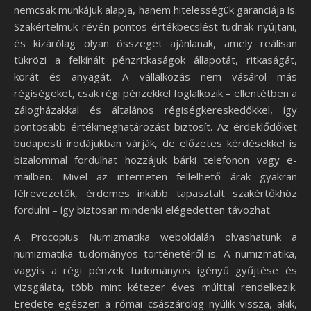
nemcsak munkájuk alapja, hanem hitelességük garanciája is.
Szakértelmük révén pontos értékbecslést tudnak nyújtani,
és kizárólag olyan összeget ajánlanak, amely reálisan
tükrözi a felkínált pénzritkaságok állapotát, ritkaságát,
korát és anyagát. A vállalkozás nem vásárol más
régiségeket, csak régi pénzekkel foglalkozik – ellentétben a
zálogházakkal és általános régiségkereskedőkkel, így
pontosabb értékmeghatározást biztosít. Az érdeklődőket
budapesti irodájukban várják, de előzetes kérdésekkel is
bizalommal fordulhat hozzájuk bárki telefonon vagy e-
mailben. Mivel az interneten fellelhető árak gyakran
félrevezetők, érdemes inkább tapasztalt szakértőkhöz
fordulni – így biztosan mindenki elégedetten távozhat.
A Procopius Numizmatika weboldalán olvashatunk a
numizmatika tudományos történetéről is. A numizmatika,
vagyis a régi pénzek tudományos igényű gyűjtése és
vizsgálata, több mint kétezer éves múlttal rendelkezik.
Eredete egészen a római császárokig nyúlik vissza, akik,