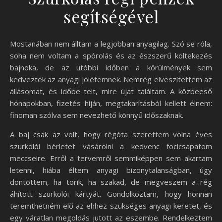
segítségével
Mostanában nem álltam a legjobban anyagilag. Szó se róla,
soha nem voltam a spórolás és az észszerű költekezés
bajnoka, de az utóbbi időben a körülmények sem
kedveztek az anyagi jólétemnek. Nemrég elveszítettem az
állásomat, és időbe telt, mire újat találtam. A közbeeső
hónapokban, fizetés híján, megtakarításból kellett élnem:
finoman szólva sem nevezhető könnyű időszaknak.
A baj csak az volt, hogy régóta szerettem volna éves
szurkolói bérletet vásárolni a kedvenc focicsapatom
meccseire. Erről a tervemről semmiképpen sem akartam
letenni, hiába éltem anyagi bizonytalanságban, úgy
döntöttem, ha törik, ha szakad, de megveszem a rég
áhított szurkolói kártyát. Gondolkoztam, hogy honnan
teremthetném elő az ehhez szükséges anyagi keretet, és
egy váratlan megoldás jutott az eszembe. Rendelkeztem