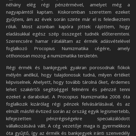
néhány elég régi pénzérmével, amelyet még a
nagyapámtól kaptam. Kiskoromban szerettem ezeket
gyűjteni, ám az évek során szinte már el is feledkeztem
róluk. Most azonban kapóra jöttek: rájöttem, hogy
eladásukkal egész szép összeget tudnék előteremteni.
Szerencsére hamar rátaláltam az érmék adásvételével
foglalkozó Procopius Numizmatika cégére, amely
otthonosan mozog a numizmatika területén.
Régi érmék és bankjegyek gyakran porosodnak fiókok
mélyén anélkül, hogy tulajdonosuk tudná, milyen értéket
képviselnek. Ahelyett, hogy tovább tárolná őket, érdemes
lehet szakértői segítséggel felmérni és pénzzé tenni
ezeket a darabokat. A Procopius Numizmatika 2008 óta
foglalkozik kizárólag régi pénzek felvásárlásával, és az
elmúlt másfél évtized során az ország egyik legismertebb,
kifejezetten pénzrégiségekre specializálódott
vállalkozásává vált. A cég vezetője maga is gyermekkora
óta gyűjtő, így az érmék és bankjegyek iránti szenvedély