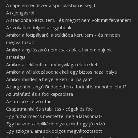
A napelemrendszer a spórolásban is segít
A rajongásról
A stadionba készültem… és megint nem volt mit felvennem
A szokatlan dolgok a legjobbak
Amikor a focipályáról a stúdióba kerültem – és minden
megváltozott
Amikor a nyílászáró nem csak ablak, hanem bajnoki
stratégia
Amikor a reklámfilm látványvilága életre kel
Amikor a vállalkozásodnak kell egy biztos hazai pálya
Amikor minden a helyére kerül a "pályán"
Az argentin tangó Budapesten a focinál is menőbb lehet?
Az utánfutó és a foci kapcsolata
Az utolsó sípszó után
Csapatmunka és stabilitás - cégek és foci
Egy futballmeccs mentette meg a látásomat?
Egy hasznos applikáció olyan, mint egy jó edző
Egy szlogen, ami sok dolgot megváltoztatott