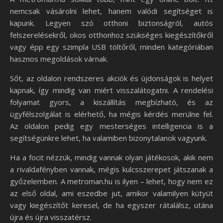
nemcsak vásárolni lehet, hanem valódi segítséget is
kapunk. Legyen szó otthoni biztonságról, autós
felszerelésekről, okos otthonhoz szükséges kiegészítőkről
vagy épp egy szimpla USB töltőről, minden kategóriában
hasznos megoldások várnak.
Sőt, az oldalon rendszeres akciók és újdonságok is helyet
kapnak, így mindig van miért visszalátogatni. A rendelési
folyamat gyors, a kiszállítás megbízható, és az
ügyfélszolgálat is elérhető, ha mégis kérdés merülne fel.
Az oldalon pedig egy mesterséges intelligencia is a
segítségünkre lehet, ha valamiben bizonytalanok vagyunk.
Ha a focit nézzük, mindig vannak olyan játékosok, akik nem
a rivaldafényben vannak, mégis kulcsszerepet játszanak a
győzelemben. A metroman.hu is ilyen – lehet, hogy nem ez
az első oldal, ami eszedbe jut, amikor valamilyen kütyüt
vagy kiegészítőt keresel, de ha egyszer rátalálsz, utána
újra és újra visszatérsz.