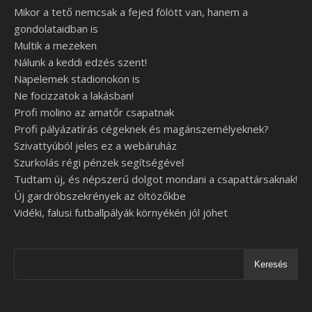
Mikor a tető nemcsak a fejed fölött van, hanem a
gondolataidban is
Multik a mezeken
Nálunk a keddi edzés szent!
Napelemek stadionokon is
Ne focizzatok a lakásban!
Profi molino az amatőr csapatnak
Profi pályázatírás cégeknek és magánszemélyeknek?
Szivattyúból jeles ez a webáruház
Szurkolás régi pénzek segítségével
Tudtam új, és népszerű dolgot mondani a csapattársaknak!
Új gardróbszekrények az öltözőkbe
Vidéki, falusi futballpályák környékén jól jöhet
Keresés