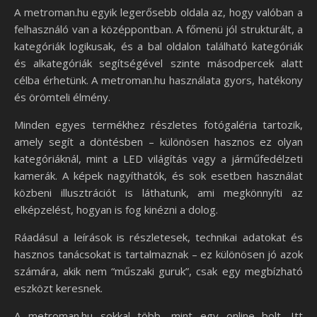
A metroman.hu egyik legerősebb oldala az, hogy valóban a
felhasználó van a középpontban. A főmenü jól strukturált, a
kategóriák logikusak, és a bal oldalon található kategóriák
és alkategóriák segítségével szinte másodpercek alatt
célba érhetünk. A metroman.hu használata gyors, hatékony
és örömteli élmény.
Minden egyes termékhez részletes fotógaléria tartozik,
amely segít a döntésben – különösen hasznos ez olyan
kategóriáknál, mint a LED világítás vagy a járműfedélzeti
kamerák. A képek nagyíthatók, és sok esetben használat
közbeni illusztrációt is láthatunk, ami megkönnyíti az
elképzelést, hogyan is fog kinézni a dolog.
Ráadásul a leírások is részletesek, technikai adatokat és
hasznos tanácsokat is tartalmaznak – ez különösen jó azok
számára, akik nem “műszaki guruk”, csak egy megbízható
eszközt keresnek.
A metroman.hu sokkal több, mint egy online bolt. Itt