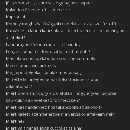
Jól szervezett, akár csak egy bajnokcsapat!
Kalandos út vezetett a meccsre
Kapcsolat
Komoly megbízhatósággal rendelkezik ez a szellőztető
Kutyák és a labda kapcsolata – miért szeretjük mindannyian
a játékot?
Labdarúgás közben merült fel mindez
Lengéscsillapító - fontosabb, mint a többi?
Más olajwebshop labdába sem rúghat emellett
Meccs utáni minifánkozás
Meglepő dolgokat tanulok mostanság
Mi tette különlegessé az utolsó focimeccs utáni
pillanatomat?
Miért döntöttünk úgy a barátokkal, hogy egyedi pólóban
szurkolunk a következő focimeccsen?
Miért kell mindenhez hozzákapcsolni az alkoholt?
Miért kellett szembenéznem a vércukor értékeimmel?
Miért ne?
Miért volt nehéz focis cuccokat találni?