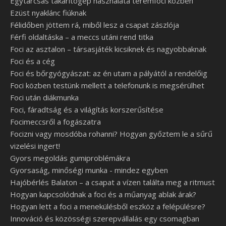
Egytárcsás takarítógép használata teremfoci közben
Ezüst nyaklánc fiúknak
Félidőben jöttem rá, miből lesz a csapat zászlója
Férfi oldaltáska – a meccs utáni rend titka
Foci az asztalon – társasjáték kicsiknek és nagyobbaknak
Foci és a cég
Foci és bőrgyógyászat: az én utam a pályától a rendelőig
Foci közben testünk mellett a telefonunk is megsérülhet
Foci után diákmunka
Foci, fáradtság és a világítás korszerűsítése
Focimeccsről a fogászatra
Focizni vagy mosdóba rohanni? Hogyan győztem le a sűrű
vizelési ingert!
Gyors megoldás gumiproblémákra
Gyorsaság, minőségi munka - mindez egyben
Hajóbérlés Balaton – a csapat a vízen találta meg a ritmust
Hogyan kapcsolódnak a foci és a műanyag ablak árak?
Hogyan lett a foci a menekülésből eszköz a felépülésre?
Innováció és közösségi szerepvállalás egy csomagban