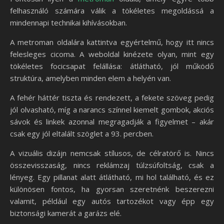
felhasználó számára válik a tökéletes megoldássá a
mindennapi technikai kihívásokban.
A metroman oldalára kattintva egyértelmű, hogy itt nincs
felesleges cicoma. A weboldal kinézete olyan, mint egy
tökéletes focicsapat felállása: átlátható, jól működő
struktúra, amelyben minden elem a helyén van.
A fehér háttér tiszta és rendezett, a fekete szöveg pedig
jól olvasható, míg a narancs színnel kiemelt gombok, akciós
sávok és linkek azonnal megragadják a figyelmet – akár
csak egy jól eltalált szöglet a 93. percben.
A vizuális dizájn nemcsak stílusos, de célratörő is. Nincs
összevisszaság, nincs reklámzaj túlzsúfoltság, csak a
lényeg. Egy pillanat alatt átlátható, mi hol található, és ez
különösen fontos, ha gyorsan szeretnénk beszerezni
valamit, például egy autós tartozékot vagy épp egy
biztonsági kamerát a garázs elé.