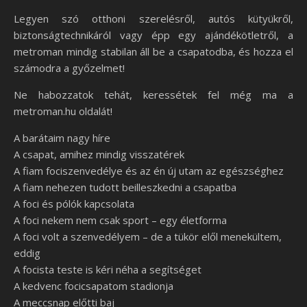
Legyen szó otthoni szerelésről, autós kütyükről,
biztonságtechnikáról vagy épp egy ajándékötletről, a
metroman mindig stabilan áll be a csapatodba, és hozza el
számodra a győzelmet!
Ne habozzatok tehát, keressétek fel még ma a
metroman.hu oldalát!
A barátaim nagy híre
A csapat, amihez mindig visszatérek
A fiam fociszenvedélye és az én új utam az egészséghez
A fiam nehezen tudott beilleszkedni a csapatba
A foci és pólók kapcsolata
A foci nekem nem csak sport – egy életforma
A foci volt a szenvedélyem – de a tükör elől menekültem,
eddig
A focista teste is kéri néha a segítséget
A kedvenc focicsapatom stadionja
A meccsnap előtti baj