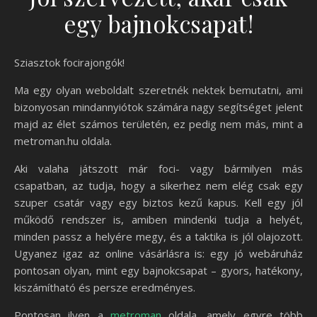
egy bajnokcsapat!
Sziasztok focirajongók!
Ma egy olyan weboldalt szeretnék nektek bemutatni, ami
bizonyosan mindannyiótok számára nagy segítséget jelent
majd az élet számos területén, ez pedig nem más, mint a
metroman.hu oldala.
Aki valaha játszott már foci- vagy bármilyen más
csapatban, az tudja, hogy a sikerhez nem elég csak egy
szuper csatár vagy egy biztos kezű kapus. Kell egy jól
működő rendszer is, amiben mindenki tudja a helyét,
minden passz a helyére megy, és a taktika is jól olajozott.
Ugyanez igaz az online vásárlásra is: egy jó webáruház
pontosan olyan, mint egy bajnokcsapat – gyors, hatékony,
kiszámítható és persze eredményes.
Pontosan ilyen a
metroman
oldala, amely egyre több