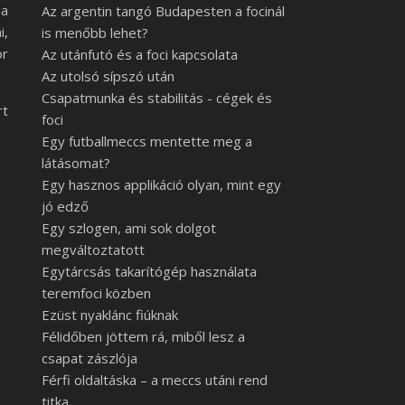
 a
Az argentin tangó Budapesten a focinál
i,
is menőbb lehet?
or
Az utánfutó és a foci kapcsolata
Az utolsó sípszó után
Csapatmunka és stabilitás - cégek és
rt
foci
Egy futballmeccs mentette meg a
látásomat?
Egy hasznos applikáció olyan, mint egy
jó edző
Egy szlogen, ami sok dolgot
megváltoztatott
Egytárcsás takarítógép használata
teremfoci közben
Ezüst nyaklánc fiúknak
Félidőben jöttem rá, miből lesz a
csapat zászlója
Férfi oldaltáska – a meccs utáni rend
titka