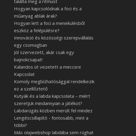
találta meg a ritmust
Hogyan kapcsolódnak a foci és a
műanyag ablak árak?
Hogyan lett a foci a menekülésből
eszköz a felépülésre?
Innováció és közösségi szerepvállalás
egy csomagban
Jól szervezett, akár csak egy
bajnokcsapat!
Kalandos út vezetett a meccsre
Kapcsolat
Komoly megbízhatósággal rendelkezik
ez a szellőztető
Kutyák és a labda kapcsolata – miért
szeretjük mindannyian a játékot?
Labdarúgás közben merült fel mindez
Lengéscsillapító - fontosabb, mint a
többi?
Más olajwebshop labdába sem rúghat