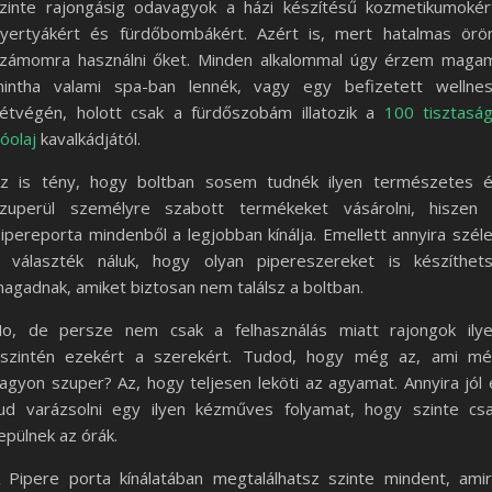
zinte rajongásig odavagyok a házi készítésű kozmetikumokér
yertyákért és fürdőbombákért. Azért is, mert hatalmas ör
zámomra használni őket. Minden alkalommal úgy érzem maga
intha valami spa-ban lennék, vagy egy befizetett wellne
étvégén, holott csak a fürdőszobám illatozik a
100 tisztasá
llóolaj
kavalkádjától.
z is tény, hogy boltban sosem tudnék ilyen természetes 
zuperül személyre szabott termékeket vásárolni, hiszen
ipereporta mindenből a legjobban kínálja. Emellett annyira szél
 választék náluk, hogy olyan pipereszereket is készíthet
agadnak, amiket biztosan nem találsz a boltban.
o, de persze nem csak a felhasználás miatt rajongok ily
szintén ezekért a szerekért. Tudod, hogy még az, ami m
agyon szuper? Az, hogy teljesen leköti az agyamat. Annyira jól 
ud varázsolni egy ilyen kézműves folyamat, hogy szinte cs
epülnek az órák.
 Pipere porta kínálatában megtalálhatsz szinte mindent, ami