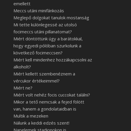
emellett
Meccs utáni minifánkozás
Meglepő dolgokat tanulok mostanság
Mi tette különlegessé az utolsó
focimeccs utáni pillanatomat?
Miért döntöttünk úgy a barátokkal,
hogy egyedi pólóban szurkolunk a
következő focimeccsen?
Miért kell mindenhez hozzákapcsolni az
alkoholt?
Miért kellett szembenéznem a
vércukor értékeimmel?
Miért ne?
Miért volt nehéz focis cuccokat találni?
Mikor a tető nemcsak a fejed fölött
van, hanem a gondolataidban is
Multik a mezeken
Nálunk a keddi edzés szent!
Napelemek stadionokon is