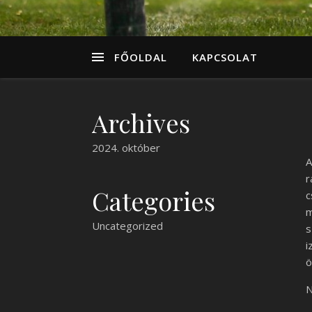
FŐOLDAL
KAPCSOLAT
Archives
2024. október
A
r
Categories
c
m
Uncategorized
s
i
ö
N