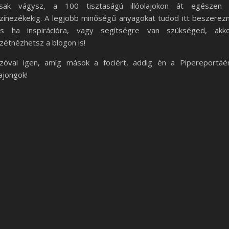
sak vágysz, a 100 tisztaságú illóolajokon át egészen
zínezékekig. A legjobb minőségű anyagokat tudod itt beszerezn
s ha inspirációra, vagy segítségre van szükséged, akk
zétnézhetsz a blogon is!
zóval igen, amíg mások a fociért, addig én a Pipereportáé
ajongok!