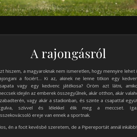
A rajongásról
zt hiszem, a magyaroknak nem ismeretlen, hogy mennyire lehet 
ajongani a fociért… Ki az, akinek ne lenne titkon egy kedve
sapata vagy egy kedvenc játékosa? Öröm azt látni, amik
eccsek idején az emberek összegyűlnek, akár otthon, akár valah
zabadterén, vagy akár a stadionban, és szinte a csapattal együ
zgulva, szívvel és lélekkel élik meg a meccset. Iga
sszekovácsoló ereje van ennek a sportnak.
os, én a focit kevésbé szeretem, de a Pipereportát annál inkább!