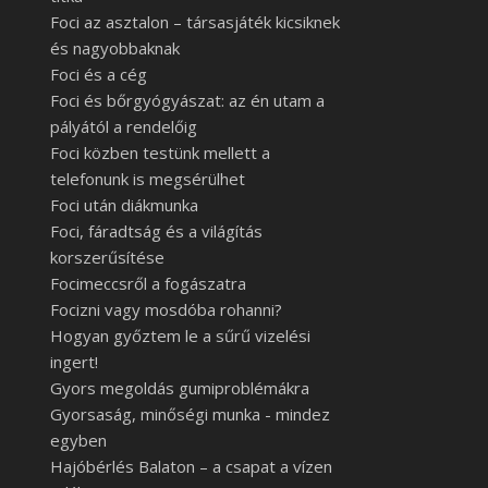
Foci az asztalon – társasjáték kicsiknek
és nagyobbaknak
Foci és a cég
Foci és bőrgyógyászat: az én utam a
pályától a rendelőig
Foci közben testünk mellett a
telefonunk is megsérülhet
Foci után diákmunka
Foci, fáradtság és a világítás
korszerűsítése
Focimeccsről a fogászatra
Focizni vagy mosdóba rohanni?
Hogyan győztem le a sűrű vizelési
ingert!
Gyors megoldás gumiproblémákra
Gyorsaság, minőségi munka - mindez
egyben
Hajóbérlés Balaton – a csapat a vízen