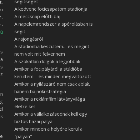
segítséget
t,
A kedvenc focicsapatom stadionja
öm
A meccsnap előtti baj
m,
A napelemrendszer a spórolásban is
ss
segít
gú
A rajongásról
A stadionba készültem… és megint
és
nem volt mit felvennem
 a
A szokatlan dolgok a legjobbak
es
Amikor a focipályáról a stúdióba
sz
kerültem – és minden megváltozott
Amikor a nyílászáró nem csak ablak,
hanem bajnoki stratégia
en
Amikor a reklámfilm látványvilága
ég
életre kel
el
Amikor a vállalkozásodnak kell egy
ak
biztos hazai pálya
Amikor minden a helyére kerül a
re
"pályán"