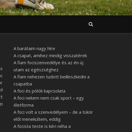
A barátaim nagy híre
A csapat, amihez mindig visszatérek
A fiam fociszenvedélye és az én új
is
utam az egészséghez
nc
A fiam nehezen tudott beilleszkedni a
or
csapatba
ol
A foci és pólók kapcsolata
tt
A foci nekem nem csak sport – egy
zi
életforma
A foci volt a szenvedélyem – de a tükör
elől menekültem, eddig
A focista teste is kéri néha a