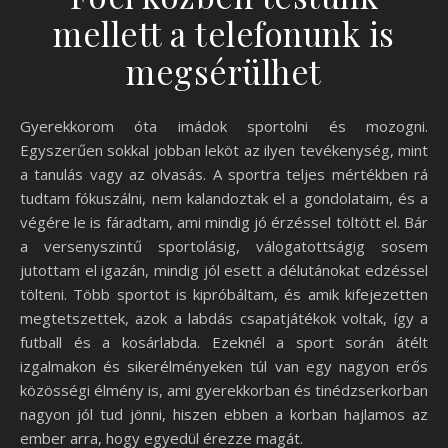
mellett a telefonunk is
megsérülhet
Gyerekkorom óta imádok sportolni és mozogni.
Egyszerűen sokkal jobban leköt az ilyen tevékenység, mint
a tanulás vagy az olvasás. A sportra teljes mértékben rá
tudtam fókuszálni, nem kalandoztak el a gondolataim, és a
végére le is fáradtam, ami mindig jó érzéssel töltött el. Bár
a versenyszintű sportolásig, válogatottságig sosem
jutottam el igazán, mindig jól esett a délutánokat edzéssel
tölteni. Több sportot is kipróbáltam, és amik kifejezetten
megtetszettek, azok a labdás csapatjátékok voltak, így a
futball és a kosárlabda. Ezeknél a sport során átélt
izgalmakon és sikerélményeken túl van egy nagyon erős
közösségi élmény is, ami gyerekkorban és tinédzserkorban
nagyon jól tud jönni, hiszen ebben a korban hajlamos az
ember arra, hogy egyedül érezze magát.