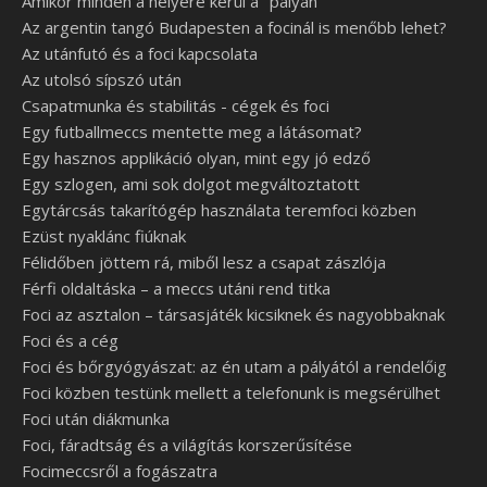
Amikor minden a helyére kerül a "pályán"
Az argentin tangó Budapesten a focinál is menőbb lehet?
Az utánfutó és a foci kapcsolata
Az utolsó sípszó után
Csapatmunka és stabilitás - cégek és foci
Egy futballmeccs mentette meg a látásomat?
Egy hasznos applikáció olyan, mint egy jó edző
Egy szlogen, ami sok dolgot megváltoztatott
Egytárcsás takarítógép használata teremfoci közben
Ezüst nyaklánc fiúknak
Félidőben jöttem rá, miből lesz a csapat zászlója
Férfi oldaltáska – a meccs utáni rend titka
Foci az asztalon – társasjáték kicsiknek és nagyobbaknak
Foci és a cég
Foci és bőrgyógyászat: az én utam a pályától a rendelőig
Foci közben testünk mellett a telefonunk is megsérülhet
Foci után diákmunka
Foci, fáradtság és a világítás korszerűsítése
Focimeccsről a fogászatra