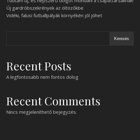
Tudtam új, és népszerű dolgot mondani a csapattársaknak!
Új gardróbszekrények az öltözőkbe
Vidéki, falusi futballpályák környékén jól jöhet
Keresés
Recent Posts
A legfontosabb nem fontos dolog
Recent Comments
Nincs megjeleníthető bejegyzés.