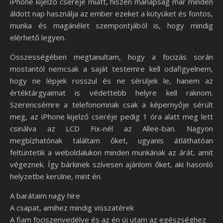
iPhone kijelző cseréje miatt, hiszen manapság már minden
áldott nap használja az ember ezeket a kütyüket és fontos,
munka és magánélet szempontjából is, hogy mindig
elérhető legyen.
Összességében megtanultam, hogy a focizás során
mostantól nemcsak a saját testemre kell odafigyelnem,
hogy ne lépjek rosszul és ne sérüljek le, hanem az
értéktárgyaimat is védettebb helyre kell raknom.
Szerencsémre a telefonomnak csak a képernyője sérült
meg, az iPhone kijelző cseréje pedig 1 óra alatt meg lett
csinálva az LCD Fix-nél az Allee-ban. Nagyon
megbízhatónak találtam őket, ugyanis átláthatóan
feltüntetik a weboldalukon minden munkának az árát, amit
végeznek. Így bárkinek szívesen ajánlom őket, aki hasonló
helyzetbe kerülne, mint én.
A barátaim nagy híre
A csapat, amihez mindig visszatérek
A fiam fociszenvedélye és az én új utam az egészséghez