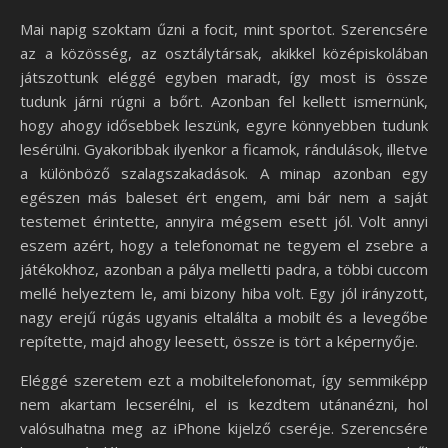
Mai napig szoktam űzni a focit, mint sportot. Szerencsére
az a közösség, az osztálytársak, akikkel középiskolában
játszottunk eléggé egyben maradt, így most is össze
tudunk járni rúgni a bőrt. Azonban fel kellett ismernünk,
hogy ahogy idősebbek leszünk, egyre könnyebben tudunk
lesérülni. Gyakoribbak ilyenkor a ficamok, rándulások, illetve
a különböző szalagszakadások. A minap azonban egy
egészen más baleset ért engem, ami bár nem a saját
testemet érintette, annyira mégsem esett jól. Volt annyi
eszem azért, hogy a telefonomat ne tegyem el zsebre a
játékokhoz, azonban a pálya melletti padra, a többi cuccom
mellé helyeztem le, ami bizony hiba volt. Egy jól irányzott,
nagy erejű rúgás ugyanis eltalálta a mobilt és a levegőbe
repítette, majd ahogy leesett, össze is tört a képernyője.
Eléggé szeretem ezt a mobiltelefonomat, így semmiképp
nem akartam lecserélni, el is kezdtem utánanézni, hol
valósulhatna meg az iPhone kijelző cseréje. Szerencsére