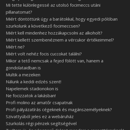
Mi tette különlegessé az utolsó focimeccs utáni
pillanatomat?
Miért döntöttünk úgy a barátokkal, hogy egyedi pólóban
szurkolunk a következő focimeccsen?
Miért kell mindenhez hozzákapcsolni az alkoholt?
Miért kellett szembenéznem a vércukor értékeimmel?
Miért ne?
Miért volt nehéz focis cuccokat találni?
Mikor a tető nemcsak a fejed fölött van, hanem a
gondolataidban is
Multik a mezeken
Nálunk a keddi edzés szent!
Napelemek stadionokon is
Ne focizzatok a lakásban!
Profi molino az amatőr csapatnak
Profi pályázatírás cégeknek és magánszemélyeknek?
Szivattyúból jeles ez a webáruház
Szurkolás régi pénzek segítségével