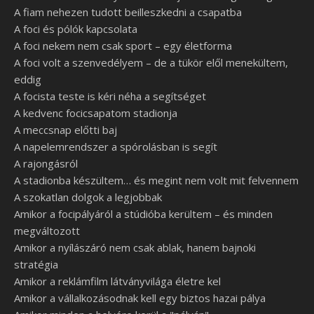
A fiam nehezen tudott beilleszkedni a csapatba
A foci és pólók kapcsolata
A foci nekem nem csak sport – egy életforma
A foci volt a szenvedélyem – de a tükör elől menekültem,
eddig
A focista teste is kéri néha a segítséget
A kedvenc focicsapatom stadionja
A meccsnap előtti baj
A napelemrendszer a spórolásban is segít
A rajongásról
A stadionba készültem… és megint nem volt mit felvennem
A szokatlan dolgok a legjobbak
Amikor a focipályáról a stúdióba kerültem – és minden
megváltozott
Amikor a nyílászáró nem csak ablak, hanem bajnoki
stratégia
Amikor a reklámfilm látványvilága életre kel
Amikor a vállalkozásodnak kell egy biztos hazai pálya