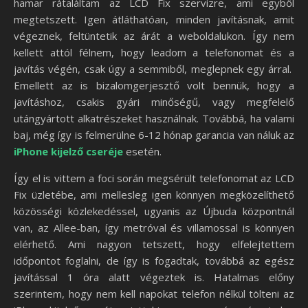
hamar rátaláltam az LCD Fix szervizre, ami egyből
megtetszett. Igen átláthatóan, minden javításnak, amit
végeznek, feltüntetik az árát a weboldalukon. Így nem
kellett attól félnem, hogy leadom a telefonomat és a
javítás végén, csak úgy a semmiből, meglepnek egy árral.
Emellett az is bizalomgerjesztő volt bennük, hogy a
javításhoz, csakis gyári minőségű, vagy megfelelő
utángyártott alkatrészeket használnak. Továbbá, ha valami
baj, még így is felmerülne 6-12 hónap garancia van náluk az
iPhone kijelző cseréje
esetén.
Így el is vittem a foci során megsérült telefonomat az LCD
Fix üzletébe, ami mellesleg igen könnyen megközelíthető
közösségi közlekedéssel, ugyanis az Újbuda központnál
van, az Allee-ban, így metróval és villamossal is könnyen
elérhető. Ami nagyon tetszett, hogy elfelejtettem
időpontot foglalni, de így is fogadtak, továbbá az egész
javítással 1 óra alatt végeztek is. Hatalmas előny
szerintem, hogy nem kell napokat telefon nélkül tölteni az