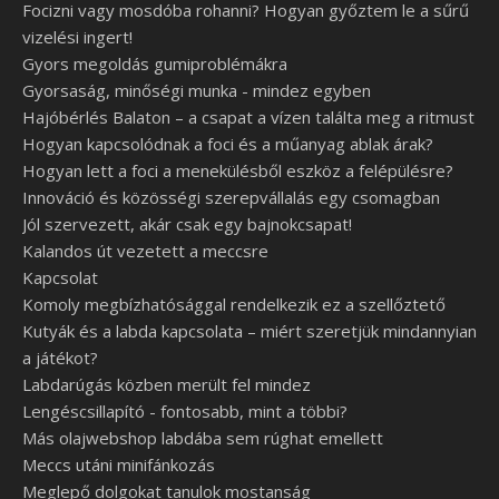
Focizni vagy mosdóba rohanni? Hogyan győztem le a sűrű
vizelési ingert!
Gyors megoldás gumiproblémákra
Gyorsaság, minőségi munka - mindez egyben
Hajóbérlés Balaton – a csapat a vízen találta meg a ritmust
Hogyan kapcsolódnak a foci és a műanyag ablak árak?
Hogyan lett a foci a menekülésből eszköz a felépülésre?
Innováció és közösségi szerepvállalás egy csomagban
Jól szervezett, akár csak egy bajnokcsapat!
Kalandos út vezetett a meccsre
Kapcsolat
Komoly megbízhatósággal rendelkezik ez a szellőztető
Kutyák és a labda kapcsolata – miért szeretjük mindannyian
a játékot?
Labdarúgás közben merült fel mindez
Lengéscsillapító - fontosabb, mint a többi?
Más olajwebshop labdába sem rúghat emellett
Meccs utáni minifánkozás
Meglepő dolgokat tanulok mostanság