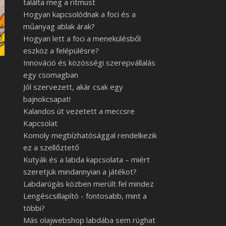
találta meg a ritmust
Hogyan kapcsolódnak a foci és a
műanyag ablak árak?
Hogyan lett a foci a menekülésből
eszköz a felépülésre?
Innováció és közösségi szerepvállalás
egy csomagban
Jól szervezett, akár csak egy
bajnokcsapat!
Kalandos út vezetett a meccsre
Kapcsolat
Komoly megbízhatósággal rendelkezik
ez a szellőztető
Kutyák és a labda kapcsolata – miért
szeretjük mindannyian a játékot?
Labdarúgás közben merült fel mindez
Lengéscsillapító - fontosabb, mint a
többi?
Más olajwebshop labdába sem rúghat