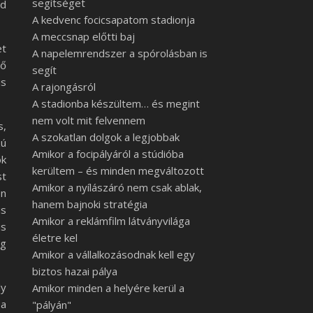
segítséget
ad
A kedvenc focicsapatom stadionja
A meccsnap előtti baj
et
A napelemrendszer a spórolásban is
ző
segít
is
A rajongásról
A stadionba készültem… és megint
nem volt mit felvennem
s,
A szokatlan dolgok a legjobbak
zú
Amikor a focipályáról a stúdióba
ók
kerültem – és minden megváltozott
st
Amikor a nyílászáró nem csak ablak,
en
hanem bajnoki stratégia
is
Amikor a reklámfilm látványvilága
is
életre kel
eg
Amikor a vállalkozásodnak kell egy
biztos hazai pálya
ly
Amikor minden a helyére kerül a
 a
"pályán"