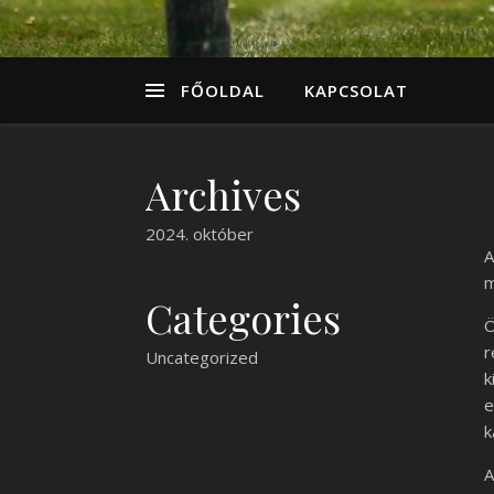
FŐOLDAL
KAPCSOLAT
Archives
2024. október
A
m
Categories
Ö
r
Uncategorized
k
e
k
A