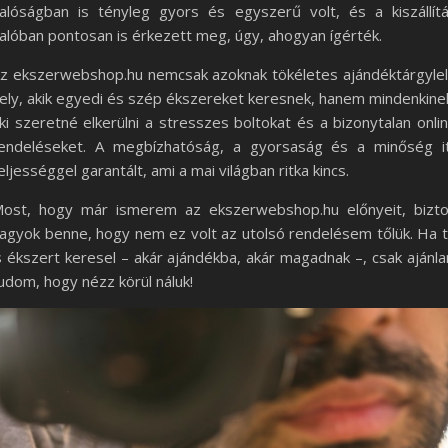
alóságban is tényleg gyors és egyszerű volt, és a kiszállít
alóban pontosan is érkezett meg, úgy, ahogyan ígérték.
z ekszerwebshop.hu nemcsak azoknak tökéletes ajándéktárgyle
ely, akik egyedi és szép ékszereket keresnek, hanem mindenkine
ki szeretné elkerülni a stresszes boltokat és a bizonytalan onli
endeléseket. A megbízhatóság, a gyorsaság és a minőség i
eljességgel garantált, ami a mai világban ritka kincs.
ost, hogy már ismerem az ekszerwebshop.hu előnyeit, bizt
agyok benne, hogy nem ez volt az utolsó rendelésem tőlük. Ha 
s ékszert keresel – akár ajándékba, akár magadnak –, csak ajánla
udom, hogy nézz körül náluk!