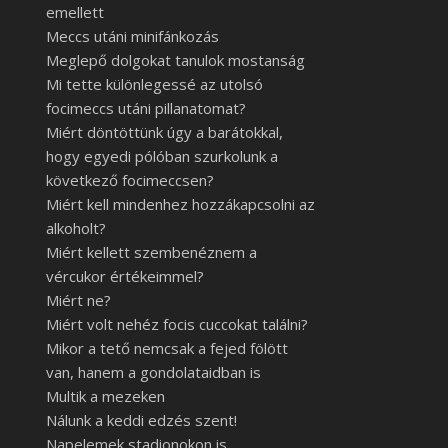
emellett
Meccs utáni minifánkozás
Meglepő dolgokat tanulok mostanság
Mi tette különlegessé az utolsó
focimeccs utáni pillanatomat?
Miért döntöttünk úgy a barátokkal,
hogy egyedi pólóban szurkolunk a
következő focimeccsen?
Miért kell mindenhez hozzákapcsolni az
alkoholt?
Miért kellett szembenéznem a
vércukor értékeimmel?
Miért ne?
Miért volt nehéz focis cuccokat találni?
Mikor a tető nemcsak a fejed fölött
van, hanem a gondolataidban is
Multik a mezeken
Nálunk a keddi edzés szent!
Napelemek stadionokon is