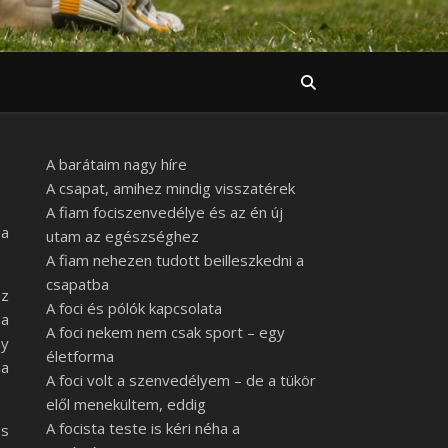
A barátaim nagy híre
A csapat, amihez mindig visszatérek
A fiam fociszenvedélye és az én új
ba
utam az egészséghez
A fiam nehezen tudott beilleszkedni a
csapatba
sz
A foci és pólók kapcsolata
 a
A foci nekem nem csak sport – egy
ny
életforma
ma
A foci volt a szenvedélyem – de a tükör
elől menekültem, eddig
A focista teste is kéri néha a
os