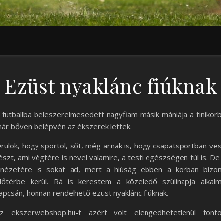
Ezüst nyaklánc fiúknak
 futballba beleszerelmesedett nagyfiam másik mániája a tinikor
ár bőven belépvén az ékszerek lettek.
rülök, hogy sportol, sőt, még annak is, hogy csapatsportban ve
észt, ami végtére is nevel valamire, a testi egészségen túl is. De
inézetére is sokat ad, mert a hiúság ebben a korban bizo
lőtérbe kerül. Rá is kerestem a közeledő szülinapja alkal
apcsán, honnan rendelhető ezüst nyaklánc fiúknak.
z ekszerwebshop.hu-t azért volt elengedhetetlenül font