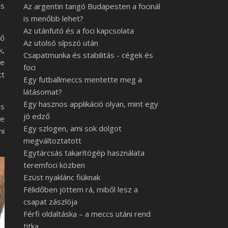
ás
Az argentin tangó Budapesten a focinál
is menőbb lehet?
Az utánfutó és a foci kapcsolata
lő
Az utolsó sípszó után
k,
Csapatmunka és stabilitás - cégek és
ne
foci
tt
Egy futballmeccs mentette meg a
látásomat?
Egy hasznos applikáció olyan, mint egy
os
jó edző
te
Egy szlogen, ami sok dolgot
ni
megváltoztatott
Egytárcsás takarítógép használata
teremfoci közben
Ezüst nyaklánc fiúknak
Félidőben jöttem rá, miből lesz a
csapat zászlója
Férfi oldaltáska – a meccs utáni rend
titka