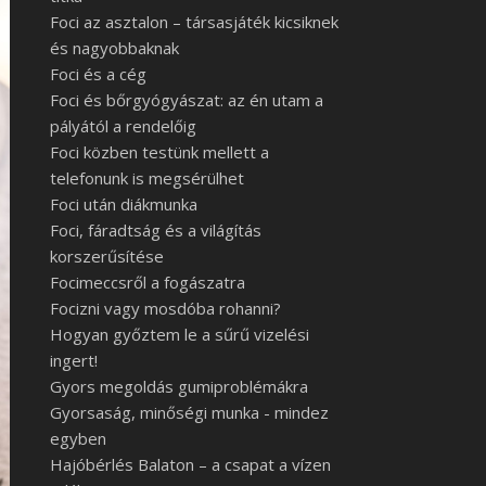
Foci az asztalon – társasjáték kicsiknek
és nagyobbaknak
Foci és a cég
Foci és bőrgyógyászat: az én utam a
pályától a rendelőig
Foci közben testünk mellett a
telefonunk is megsérülhet
Foci után diákmunka
Foci, fáradtság és a világítás
korszerűsítése
Focimeccsről a fogászatra
Focizni vagy mosdóba rohanni?
Hogyan győztem le a sűrű vizelési
ingert!
Gyors megoldás gumiproblémákra
Gyorsaság, minőségi munka - mindez
egyben
Hajóbérlés Balaton – a csapat a vízen