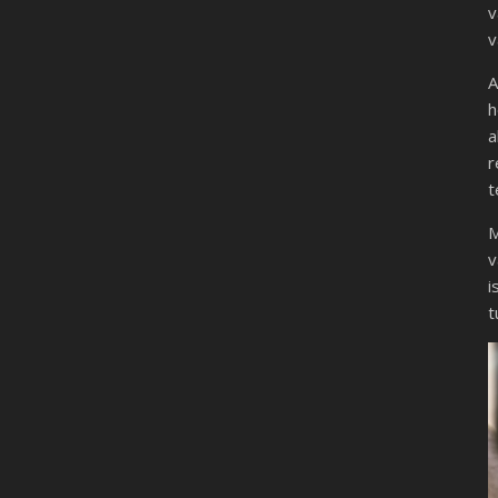
v
v
A
h
a
r
t
M
v
i
t