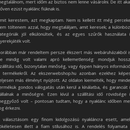
egtalálnom, mert időm az biztos nem lenne vásárolni. De itt ak
őven ezüst nyaklánc fiúknak is.
mit kerestem, azt megkaptam. Nem is kellett itt még percek
em töltenem azzal, hogy megtaláljam, amit keresek; a különbö
ategóriák jól elkülönültek, és az egyes szűrők használata 
yerekjáték volt.
orábban már rendeltem persze ékszert más webáruházakból i
e mindig volt valami apró kellemetlenség: mondjuk hoss
zállítási idő, bizonytalan minőség, vagy éppen hiányos informáci
 termékekről. Az ekszerwebshop.hu azonban ezekhez képe
eljesen más élményt nyújtott. Az oldalon kiemelték, hogy mind
ermékük gondos válogatás után kerül a kínálatba, és garanciát 
állalnak a minőségre. Ezen kívül a szállítási idő rövidsége 
eggyőző volt – pontosan tudtam, hogy a nyaklánc időben m
og érkezni.
 választásom egy finom kidolgozású nyakláncra esett, ame
ökéletesen illett a fiam stílusához is. A rendelés folyamata