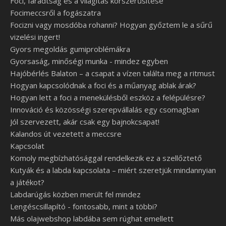
Foci, fáradtság és a világítás korszerűsítése
Focimeccsről a fogászatra
Focizni vagy mosdóba rohanni? Hogyan győztem le a sűrű
vizelési ingert!
Gyors megoldás gumiproblémákra
Gyorsaság, minőségi munka - mindez egyben
Hajóbérlés Balaton – a csapat a vízen találta meg a ritmust
Hogyan kapcsolódnak a foci és a műanyag ablak árak?
Hogyan lett a foci a menekülésből eszköz a felépülésre?
Innováció és közösségi szerepvállalás egy csomagban
Jól szervezett, akár csak egy bajnokcsapat!
Kalandos út vezetett a meccsre
Kapcsolat
Komoly megbízhatósággal rendelkezik ez a szellőztető
Kutyák és a labda kapcsolata – miért szeretjük mindannyian
a játékot?
Labdarúgás közben merült fel mindez
Lengéscsillapító - fontosabb, mint a többi?
Más olajwebshop labdába sem rúghat emellett