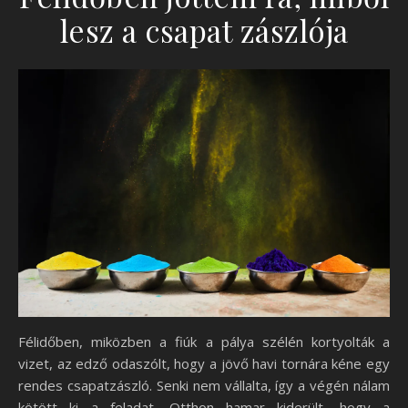
lesz a csapat zászlója
Félidőben, miközben a fiúk a pálya szélén kortyolták a
vizet, az edző odaszólt, hogy a jövő havi tornára kéne egy
rendes csapatzászló. Senki nem vállalta, így a végén nálam
kötött ki a feladat. Otthon hamar kiderült, hogy a