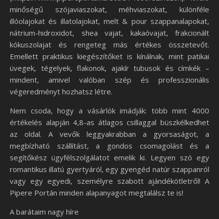
minőségű szójaviaszokat, méhviaszokat, különféle
illóolajokat és illatolajokat, melt & pour szappanalapokat,
nátrium-hidroxidot, shea vajat, kakaóvajat, frakcionált
kókuszolajat és rengeteg más értékes összetevőt.
Emellett praktikus kiegészítőket is kínálnak, mint patikai
üvegek, tégelyek, flakonok, ajakír tubusok és címkék –
mindent, amivel valóban szép és professzionális
végeredményt hozhatsz létre.
Nem csoda, hogy a vásárlók imádják: több mint 4000
értékelés alapján 4,8-as átlagos csillaggal büszkélkedhet
az oldal. A vevők leggyakrabban a gyorsaságot, a
megbízható szállítást, a gondos csomagolást és a
segítőkész ügyfélszolgálatot emelik ki. Legyen szó egy
romantikus illatú gyertyáról, egy gyengéd natúr szappanról
vagy egy egyedi, személyre szabott ajándékötletről! A
Pipere Portán minden alapanyagot megtalálsz te is!
A barátaim nagy híre