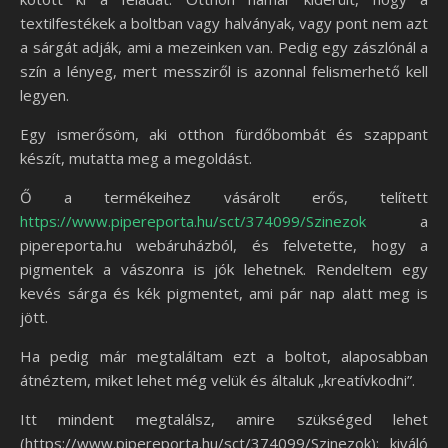
textilfestékek a boltban vagy halványak, vagy pont nem azt
a sárgát adják, ami a mezeinken van. Pedig egy zászlónál a
szín a lényeg, mert messziről is azonnal felismerhető kell
legyen.
Egy ismerősöm, aki otthon fürdőbombát és szappant
készít, mutatta meg a megoldást.
Ő a termékeihez vásárolt erős, telített
https://www.pipereporta.hu/sct/374099/Szinezok
a
pipereporta.hu webáruházból, és felvetette, hogy a
pigmentek a vászonra is jók lehetnek. Rendeltem egy
kevés sárga és kék pigmentet, ami pár nap alatt meg is
jött.
Ha pedig már megtaláltam ezt a boltot, alaposabban
átnéztem, miket lehet még velük és általuk „kreatívkodni”.
Itt mindent megtalálsz, amire szükséged lehet
(https://www.pipereporta.hu/sct/374099/Szinezok): kiváló