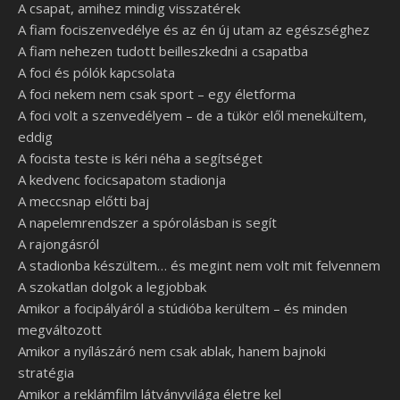
A csapat, amihez mindig visszatérek
A fiam fociszenvedélye és az én új utam az egészséghez
A fiam nehezen tudott beilleszkedni a csapatba
A foci és pólók kapcsolata
A foci nekem nem csak sport – egy életforma
A foci volt a szenvedélyem – de a tükör elől menekültem,
eddig
A focista teste is kéri néha a segítséget
A kedvenc focicsapatom stadionja
A meccsnap előtti baj
A napelemrendszer a spórolásban is segít
A rajongásról
A stadionba készültem… és megint nem volt mit felvennem
A szokatlan dolgok a legjobbak
Amikor a focipályáról a stúdióba kerültem – és minden
megváltozott
Amikor a nyílászáró nem csak ablak, hanem bajnoki
stratégia
Amikor a reklámfilm látványvilága életre kel