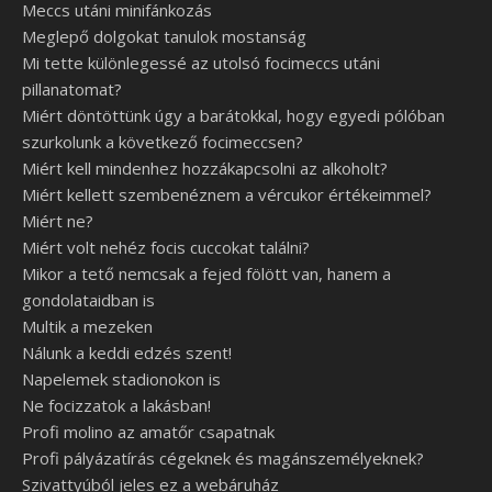
Meccs utáni minifánkozás
Meglepő dolgokat tanulok mostanság
Mi tette különlegessé az utolsó focimeccs utáni
pillanatomat?
Miért döntöttünk úgy a barátokkal, hogy egyedi pólóban
szurkolunk a következő focimeccsen?
Miért kell mindenhez hozzákapcsolni az alkoholt?
Miért kellett szembenéznem a vércukor értékeimmel?
Miért ne?
Miért volt nehéz focis cuccokat találni?
Mikor a tető nemcsak a fejed fölött van, hanem a
gondolataidban is
Multik a mezeken
Nálunk a keddi edzés szent!
Napelemek stadionokon is
Ne focizzatok a lakásban!
Profi molino az amatőr csapatnak
Profi pályázatírás cégeknek és magánszemélyeknek?
Szivattyúból jeles ez a webáruház