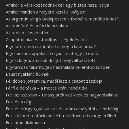
Amikor a vállalkozásodnak kell egy biztos hazai pálya
Amikor minden a helyére kerül a "pályán"
Az argentin tangó Budapesten a focinál is menőbb lehet?
Az utánfutó és a foci kapcsolata
Az utolsó sípszó után
Csapatmunka és stabilitás - cégek és foci
Egy futballmeccs mentette meg a látásomat?
Egy hasznos applikáció olyan, mint egy jó edző
Egy szlogen, ami sok dolgot megváltoztatott
Egytárcsás takarítógép használata teremfoci közben
Ezüst nyaklánc fiúknak
Félidőben jöttem rá, miből lesz a csapat zászlója
Férfi oldaltáska – a meccs utáni rend titka
Foci az asztalon – társasjáték kicsiknek és nagyobbaknak
Foci és a cég
Foci és bőrgyógyászat: az én utam a pályától a rendelőig
Foci közben testünk mellett a telefonunk is megsérülhet
Foci után diákmunka