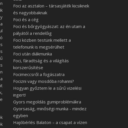
en
Foci az asztalon – társasjáték kicsiknek
ik
és nagyobbaknak
ay
Foci és a cég
 a
Foci és bőrgyógyászat: az én utam a
ul
pályától a rendelőig
gó
Foci közben testünk mellett a
és
telefonunk is megsérülhet
cs
Foci után diákmunka
tű
Foci, fáradtság és a világítás
es
korszerűsítése
en
Focimeccsről a fogászatra
 a
Focizni vagy mosdóba rohanni?
át
Hogyan győztem le a sűrű vizelési
k,
ingert!
re
Gyors megoldás gumiproblémákra
Gyorsaság, minőségi munka - mindez
egyben
ok
Hajóbérlés Balaton – a csapat a vízen
ók