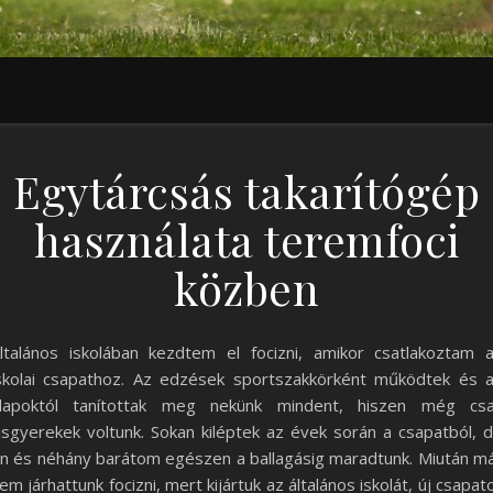
Egytárcsás takarítógép
használata teremfoci
közben
ltalános iskolában kezdtem el focizni, amikor csatlakoztam 
skolai csapathoz. Az edzések sportszakkörként működtek és 
lapoktól tanítottak meg nekünk mindent, hiszen még cs
isgyerekek voltunk. Sokan kiléptek az évek során a csapatból, 
n és néhány barátom egészen a ballagásig maradtunk. Miután m
em járhattunk focizni, mert kijártuk az általános iskolát, új csapat