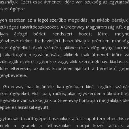
asználjuk. Ezért csak átmeneti időre van szükség az egytárcs
akarítógépre.
lyen esetben az a legcélszerűbb megoldás, ha inkább béreljük
zükséges takarítóeszközöket. A Greenway Magyarország Kft. e
lyan átfogó bérleti rendszert hozott létre, melyn
génybevételekor fix havidíjért használhatjuk prémium minősé
akarítógépeiket. Azok számára, akiknek nincs elég anyagi forrás
j takarítógép megvásárlására, akiknek csak átmeneti időre v
zükségük ezekre a gépekre vagy, akik szeretnék havi kiadásaik
lőre eltervezni, azoknak különösen ajánlott a bérelhető gép
génybevétele.
 Greenway hat különféle kategóriában kínál cégünk számá
akarítógépeket. Akár ipari, ráülős, akár egyszerűen működtethe
isgépekre van szükségünk, a Greenway honlapján megtaláljuk ők
éppel és leírással együtt.
gytárcsás takarítógépet használunk a focicsapat termében, hisz
nnek a gépnek a felhasználási módjai közé tartozik 