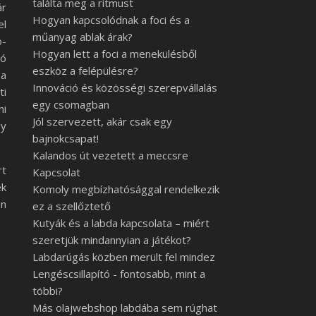
találta meg a ritmust
ár
Hogyan kapcsolódnak a foci és a
el
műanyag ablak árak?
o-
Hogyan lett a foci a menekülésből
tó
eszköz a felépülésre?
 a
Innováció és közösségi szerepvállalás
ti
egy csomagban
ni
Jól szervezett, akár csak egy
gy
bajnokcsapat!
Kalandos út vezetett a meccsre
rt
Kapcsolat
ek
Komoly megbízhatósággal rendelkezik
en
ez a szellőztető
Kutyák és a labda kapcsolata – miért
szeretjük mindannyian a játékot?
Labdarúgás közben merült fel mindez
Lengéscsillapító - fontosabb, mint a
többi?
Más olajwebshop labdába sem rúghat