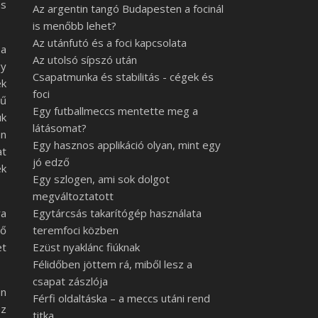
ás
Az argentin tangó Budapesten a focinál
is menőbb lehet?
Az utánfutó és a foci kapcsolata
 a
Az utolsó sípszó után
gy
Csapatmunka és stabilitás - cégek és
ek
foci
gű
Egy futballmeccs mentette meg a
uk
látásomat?
an
Egy hasznos applikáció olyan, mint egy
at
jó edző
ek
Egy szlogen, ami sok dolgot
megváltoztatott
ra
Egytárcsás takarítógép használata
tő
teremfoci közben
et
Ezüst nyaklánc fiúknak
Félidőben jöttem rá, miből lesz a
csapat zászlója
en
Férfi oldaltáska – a meccs utáni rend
az
titka