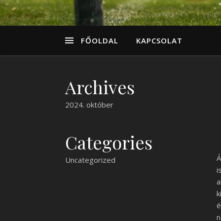
FŐOLDAL
KAPCSOLAT
Archives
2024. október
Categories
Á
Uncategorized
i
a
k
é
n