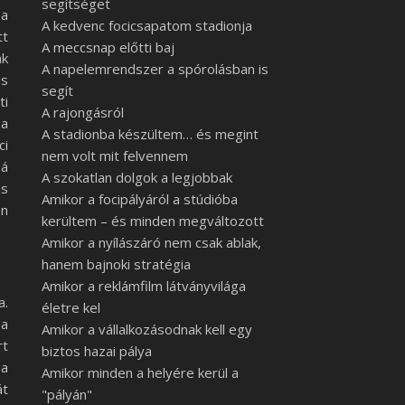
segítséget
 a
A kedvenc focicsapatom stadionja
tt
A meccsnap előtti baj
nk
A napelemrendszer a spórolásban is
és
segít
ti
A rajongásról
 a
A stadionba készültem… és megint
ci
nem volt mit felvennem
sá
A szokatlan dolgok a legjobbak
ás
Amikor a focipályáról a stúdióba
án
kerültem – és minden megváltozott
Amikor a nyílászáró nem csak ablak,
hanem bajnoki stratégia
Amikor a reklámfilm látványvilága
a.
életre kel
 a
Amikor a vállalkozásodnak kell egy
rt
biztos hazai pálya
 a
Amikor minden a helyére kerül a
át
"pályán"