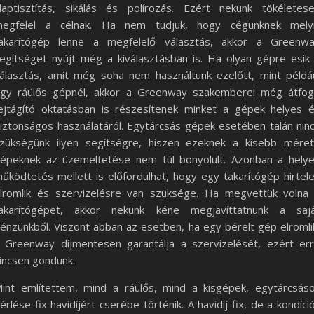
laptisztítás, sikálás és polírozás. Ezért nekünk tökéletes
egfelel a célnak. Ha nem tudjuk, hogy cégünknek mely
akarítógép lenne a megfelelő választás, akkor a Greenw
egítséget nyújt még a kiválasztásban is. Ha olyan gépre esik
álasztás, amit még soha nem használtunk ezelőtt, mint példá
gy ráülős gépnél, akkor a Greenway szakemberei még átfo
ejtágító oktatásban is részesítenek minket a gépek helyes 
iztonságos használatáról. Egytárcsás gépek esetében talán nin
zükségünk ilyen segítségre, hiszen ezeknek a kisebb mére
épeknek az üzemeltetése nem túl bonyolult. Azonban a hely
űködtetés mellett is előfordulhat, hogy egy takarítógép hirtel
lromlik és szervizelésre van szüksége. Ha megvettük volna
akarítógépet, akkor nekünk kéne megjavíttatnunk a saj
énzünkből. Viszont abban az esetben, ha egy bérelt gép elromli
 Greenway díjmentesen garantálja a szervizelését, ezért er
incsen gondunk.
int említettem, mind a ráülős, mind a kisgépek, egytárcsás
érlése fix havidíjért cserébe történik. A havidíj fix, de a kondíci