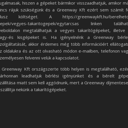
ugalmasak, hiszen a gépeket bármikor visszaadhatjuk, amikor m
incs rájuk szükségünk és a Greenway Kft ezért sem számít f
lusz költséget. A https://greenwaykft.hu/berelhet
epek/vegyes-takaritogepek/egytarcsas linken találha
eboldalon megtalálhatjuk a vegyes takarítógépeket, illetve
agy-és kisgépeket is. Ha igényelnénk a Greenway bérle
zolgáltatását, akkor érdemes még több információért ellátogat
z oldalukra és az ott olvasható módon e-mailben, telefonon va
zemélyesen felvenni velük a kapcsolatot.
 Greenway Kft országszerte több helyen is megtalálható, ezé
árhonnan leadhatjuk bérlési igényünket és a bérelt gép
zállítása miatt sem kell aggódnunk, mert a Greenway díjmentes
iszállítja nekünk a takarítógépeket.