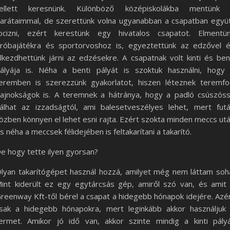
ellett keresnünk. Különböző középiskolákba mentünk
arátaimmal, de szerettünk volna ugyanabban a csapatban együ
ocizni, ezért kerestünk egy hivatalos csapatot. Elmentü
róbajátékra és sportorvoshoz is, egyeztettünk az edzővel 
lkezdhettünk járni az edzésekre. A csapatnak volt kinti és ben
ályája is. Néha a benti pályát is szoktuk használni, hogy
eremben is szerezzünk gyakorlatot, hiszen léteznek teremfo
ajnokságok is. A teremnek a hátránya, hogy a padló csúszós
álhat az izzadságtól, ami balesetveszélyes lehet, mert fut
özben könnyen el lehet esni rajta. Ezért szokta minden meccs ut
s néha a meccsek félidejében is feltakarítani a takarító.
e hogy tette ilyen gyorsan?
lyan takarítógépet használ hozzá, amilyet még nem láttam soh
int kiderült ez egy egytárcsás gép, amiről szó van, és amit
reenway Kft-től bérel a csapat a hidegebb hónapok idejére. Azé
sak a hidegebb hónapokra, mert leginkább akkor használjuk
ermet. Amikor jó idő van, akkor szinte mindig a kinti pály