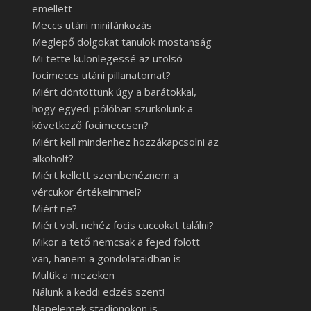
emellett
Meccs utáni minifánkozás
Meglepő dolgokat tanulok mostanság
Mi tette különlegessé az utolsó
focimeccs utáni pillanatomat?
Miért döntöttünk úgy a barátokkal,
hogy egyedi pólóban szurkolunk a
következő focimeccsen?
Miért kell mindenhez hozzákapcsolni az
alkoholt?
Miért kellett szembenéznem a
vércukor értékeimmel?
Miért ne?
Miért volt nehéz focis cuccokat találni?
Mikor a tető nemcsak a fejed fölött
van, hanem a gondolataidban is
Multik a mezeken
Nálunk a keddi edzés szent!
Napelemek stadionokon is