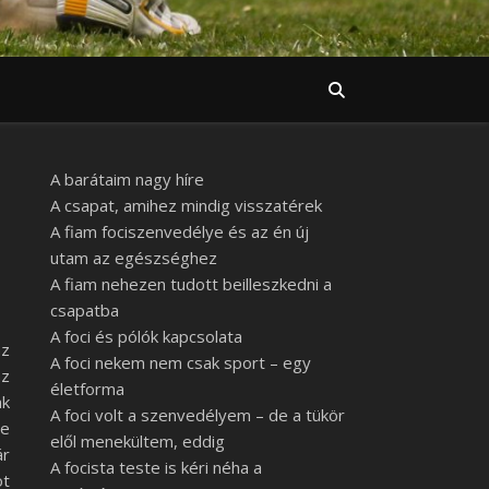
A barátaim nagy híre
A csapat, amihez mindig visszatérek
A fiam fociszenvedélye és az én új
utam az egészséghez
A fiam nehezen tudott beilleszkedni a
csapatba
A foci és pólók kapcsolata
az
A foci nekem nem csak sport – egy
az
életforma
ak
A foci volt a szenvedélyem – de a tükör
de
elől menekültem, eddig
ár
A focista teste is kéri néha a
ot