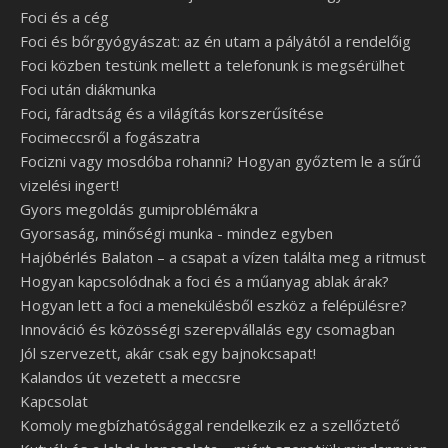
Foci és a cég
Foci és bőrgyógyászat: az én utam a pályától a rendelőig
Foci közben testünk mellett a telefonunk is megsérülhet
Foci után diákmunka
Foci, fáradtság és a világítás korszerűsítése
Focimeccsről a fogászatra
Focizni vagy mosdóba rohanni? Hogyan győztem le a sűrű
vizelési ingert!
Gyors megoldás gumiproblémákra
Gyorsaság, minőségi munka - mindez egyben
Hajóbérlés Balaton – a csapat a vízen találta meg a ritmust
Hogyan kapcsolódnak a foci és a műanyag ablak árak?
Hogyan lett a foci a menekülésből eszköz a felépülésre?
Innováció és közösségi szerepvállalás egy csomagban
Jól szervezett, akár csak egy bajnokcsapat!
Kalandos út vezetett a meccsre
Kapcsolat
Komoly megbízhatósággal rendelkezik ez a szellőztető