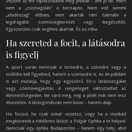
Viszont az élő tapasztalatok még jobbak – ami jó hír, mert
nem a „csomagolás” a becsapós. Nem volt semmi
„eladószag” élőben, nem akarták rám tukmálni a
legdrágább szemüvegkeretet vagy kiegészítőt.
Egyszerűen csak segíteni akartak. És ez ritka.
Ha szereted a focit, a látásodra
is figyelj
A sport során nemcsak a testedre, a szívedre vagy a
tüdődre kell figyelned, hanem a szemedre is. Az én példám
is azt mutatja, hogy egy egyszerű 3D-s látásvizsgálat
vagy szemüvegjavítás is rengeteget változtathat az
életminőségeden. Ne várd meg, míg a játék már nem lesz
élvezetes. A látásgondozás nem luxus – hanem alap.
Ha focizol, ha csak sokat vezetsz, vagy ha a munkád
megköveteli a tökéletes látást: a Polgár Optika a te helyed.
Nemcsak egy optika Budapesten – hanem egy hely, ahol