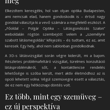
meg
Elkezdtem keresgélni, hol van olyan optika Budapesten,
ami nemcsak elad, hanem gondoskodik is – értsd: nagy
gonddal választja ki a vevő számára a megfelelő eszközt. A
„Főoldal – Polgár Optika – Látásgondozás Szalon”
weboldalán rögtön szembejött velem a „személyre
szabott látásmegoldás” kifejezés – és tudtam, ez az, amit
keresek. Egy hely, ahol nem sablonban gondolkodnak.
A 3D-s látásvizsgálat során végre kiderült, mi a bajom.
Részletes problémafeltáró vizsgálat, türelmes konzultáció
látásproblémákról, sőt, a kontaktlencse rendelés
lehetősége is szóba került, mert aktív életmódhoz az is
opció lehetett volna. Végül szemüvegre esett a választás,
de ez nem egy hétköznapi döntés volt.
Ez több, mint egy szemüveg –
ez új perspektíva