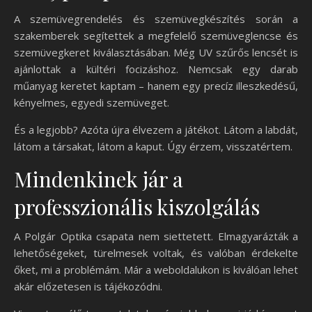
A szemüvegrendelés és szemüvegkészítés során a
szakemberek segítettek a megfelelő szemüveglencse és
szemüvegkeret kiválasztásában. Még UV szűrős lencsét is
ajánlottak a kültéri focizáshoz. Nemcsak egy darab
műanyag keretet kaptam – hanem egy precíz illeszkedésű,
kényelmes, egyedi szemüveget.
És a legjobb? Azóta újra élvezem a játékot. Látom a labdát,
látom a társakat, látom a kaput. Úgy érzem, visszatértem.
Mindenkinek jár a
professzionális kiszolgálás
A Polgár Optika csapata nem siettetett. Elmagyarázták a
lehetőségeket, türelmesek voltak, és valóban érdekelte
őket, mi a problémám. Már a weboldalukon is kiválóan lehet
akár előzetesen is tájékozódni.