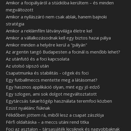
Amikor a focipályáról a stúdióba kerültem – és minden
megváltozott
Amikor a nyílászáró nem csak ablak, hanem bajnoki
stratégia
Amikor a reklámfilm látványvilága életre kel
Amikor a vállalkozásodnak kell egy biztos hazai pálya
Amikor minden a helyére kerül a "pályán"
Az argentin tangó Budapesten a focinál is menőbb lehet?
Az utánfutó és a foci kapcsolata
Az utolsó sípszó után
Csapatmunka és stabilitás - cégek és foci
Egy futballmeccs mentette meg a látásomat?
Egy hasznos applikáció olyan, mint egy jó edző
Egy szlogen, ami sok dolgot megváltoztatott
Egytárcsás takarítógép használata teremfoci közben
Ezüst nyaklánc fiúknak
Félidőben jöttem rá, miből lesz a csapat zászlója
Férfi oldaltáska – a meccs utáni rend titka
Foci az asztalon – társasjáték kicsiknek és nagyobbaknak