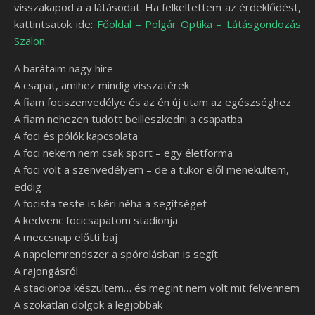
visszakapod a a látásodat. Ha felkeltettem az érdeklődést,
kattintsatok ide:
Főoldal – Polgár Optika – Látásgondozás
Szalon
.
A barátaim nagy híre
A csapat, amihez mindig visszatérek
A fiam fociszenvedélye és az én új utam az egészséghez
A fiam nehezen tudott beilleszkedni a csapatba
A foci és pólók kapcsolata
A foci nekem nem csak sport – egy életforma
A foci volt a szenvedélyem – de a tükör elől menekültem,
eddig
A focista teste is kéri néha a segítséget
A kedvenc focicsapatom stadionja
A meccsnap előtti baj
A napelemrendszer a spórolásban is segít
A rajongásról
A stadionba készültem… és megint nem volt mit felvennem
A szokatlan dolgok a legjobbak