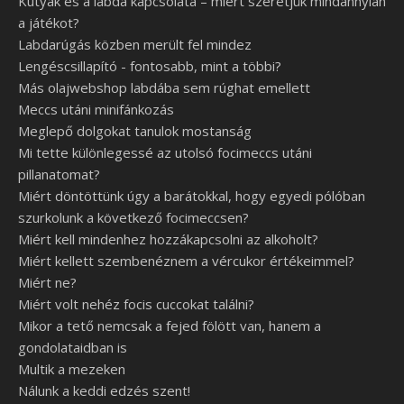
Kutyák és a labda kapcsolata – miért szeretjük mindannyian
a játékot?
Labdarúgás közben merült fel mindez
Lengéscsillapító - fontosabb, mint a többi?
Más olajwebshop labdába sem rúghat emellett
Meccs utáni minifánkozás
Meglepő dolgokat tanulok mostanság
Mi tette különlegessé az utolsó focimeccs utáni
pillanatomat?
Miért döntöttünk úgy a barátokkal, hogy egyedi pólóban
szurkolunk a következő focimeccsen?
Miért kell mindenhez hozzákapcsolni az alkoholt?
Miért kellett szembenéznem a vércukor értékeimmel?
Miért ne?
Miért volt nehéz focis cuccokat találni?
Mikor a tető nemcsak a fejed fölött van, hanem a
gondolataidban is
Multik a mezeken
Nálunk a keddi edzés szent!